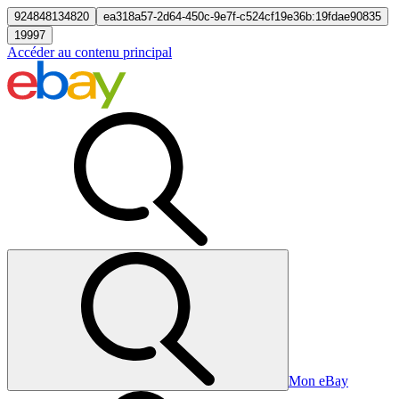
924848134820
ea318a57-2d64-450c-9e7f-c524cf19e36b:19fdae90835
19997
Accéder au contenu principal
Mon eBay