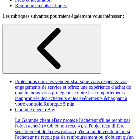
Remboursements et litiges
Les rubriques suivantes pourraient également vous intéresser :
Protections pour les vendeurs
Lorsque vous respectez vos
engagements de service et offrez une expérience d'achat de
qualité, nous vous protégeons contre les comportements
inappropriés des acheteurs et les événements échappant à
votre contrôle.
Rubrique 5 min
Garantie client eBay
La Garantie client eBay protège l'acheteur s'il ne reçoit pas
l'objet acheté (« Objet non reçu »), si l'objet reçu diffère
sensiblement de la description qu'en a fait le vendeur, ou si
l'acheteur ne reçoit pas de remboursement ou n'obtient qu'un