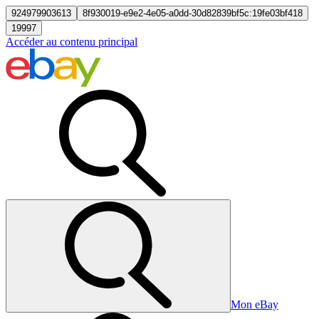
924979903613
8f930019-e9e2-4e05-a0dd-30d82839bf5c:19fe03bf418
19997
Accéder au contenu principal
Mon eBay