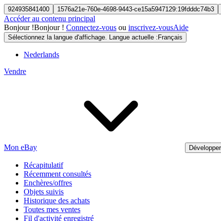
924935841400
1576a21e-760e-4698-9443-ce15a5947129:19fdddc74b3
Accéder au contenu principal
Bonjour
!
Bonjour !
Connectez-vous
ou
inscrivez-vous
Aide
Sélectionnez la langue d'affichage. Langue actuelle :
Français
Nederlands
Vendre
Mon eBay
Développe
Récapitulatif
Récemment consultés
Enchères/offres
Objets suivis
Historique des achats
Toutes mes ventes
Fil d'activité enregistré