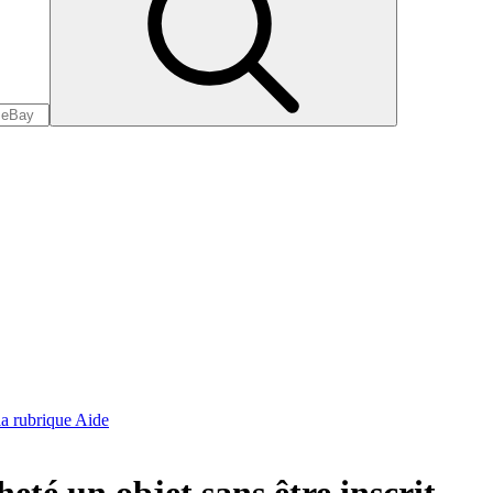
 la rubrique Aide
heté un objet sans être inscrit