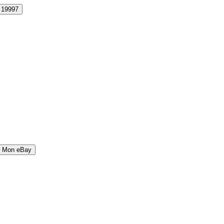
19997
r Mon eBay