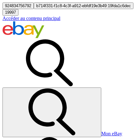
924834756792
b714f331-f1c8-4c3f-a912-ebfdf19e3b49:19fda1c6dec
19997
Accéder au contenu principal
Mon eBay