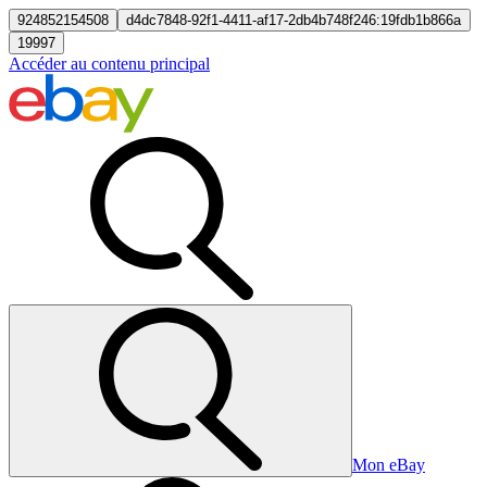
924852154508
d4dc7848-92f1-4411-af17-2db4b748f246:19fdb1b866a
19997
Accéder au contenu principal
Mon eBay