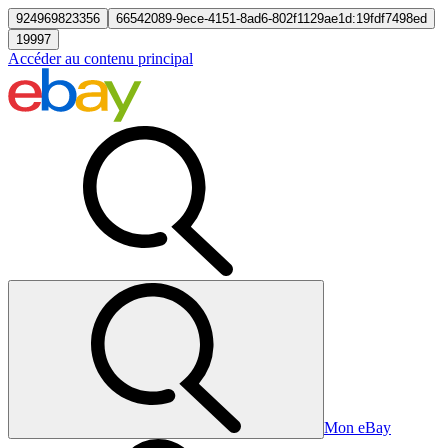
924969823356
66542089-9ece-4151-8ad6-802f1129ae1d:19fdf7498ed
19997
Accéder au contenu principal
Mon eBay