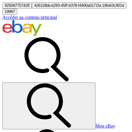
925097757428
426118bb-b293-45ff-b378-f4400a0171fa:19fe63c801d
19997
Accéder au contenu principal
Mon eBay