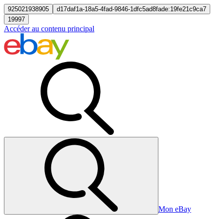
925021938905
d17daf1a-18a5-4fad-9846-1dfc5ad8fade:19fe21c9ca7
19997
Accéder au contenu principal
Mon eBay