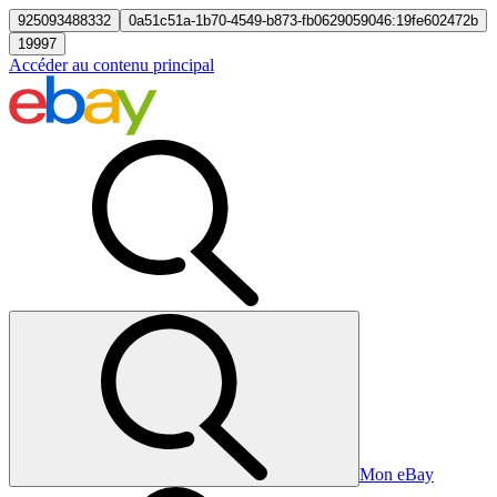
925093488332
0a51c51a-1b70-4549-b873-fb0629059046:19fe602472b
19997
Accéder au contenu principal
Mon eBay