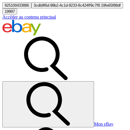
925100433886
3cdb9f6d-98b2-4c1d-9233-8c424ff9c7f8:19fe65f88df
19997
Accéder au contenu principal
Mon eBay