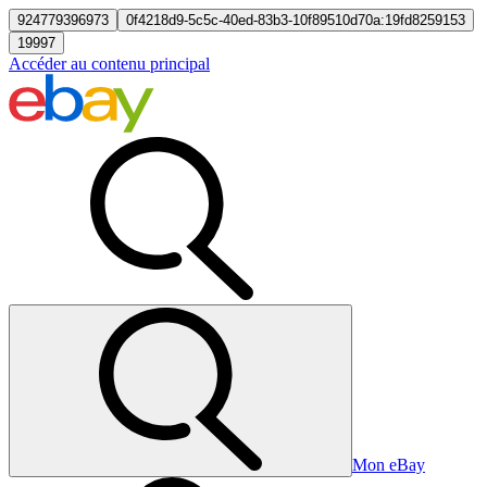
924779396973
0f4218d9-5c5c-40ed-83b3-10f89510d70a:19fd8259153
19997
Accéder au contenu principal
Mon eBay